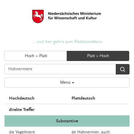
... und hier geht's zum Plattdüütskbüro
Hoch > Platt
Platt > Hoch
Menü
Hochdeutsch
Plattdeutsch
direkte Treffer
Substantive
die
Vogelmiere
de
Hohnermier,
auch: