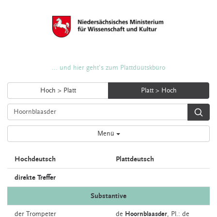
... und hier geht's zum Plattdüütskbüro
Hoch > Platt
Platt > Hoch
Menü
Hochdeutsch
Plattdeutsch
direkte Treffer
Substantive
der
Trompeter
de
Hoornblaasder
, Pl.: de