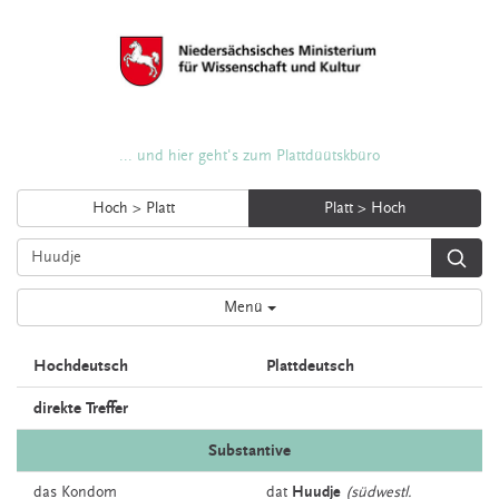
... und hier geht's zum Plattdüütskbüro
Hoch > Platt
Platt > Hoch
Menü
Hochdeutsch
Plattdeutsch
direkte Treffer
Substantive
das
Kondom
dat
Huudje
(südwestl.