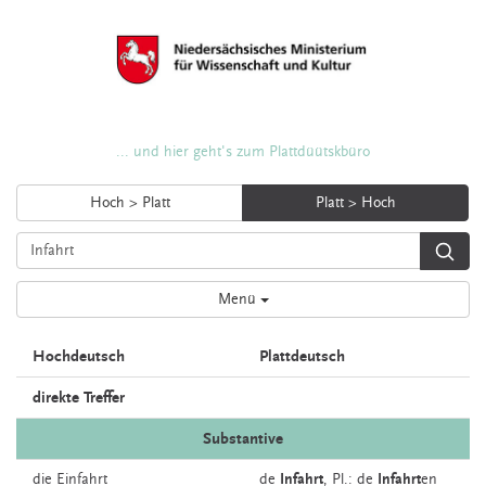
... und hier geht's zum Plattdüütskbüro
Hoch > Platt
Platt > Hoch
Menü
Hochdeutsch
Plattdeutsch
direkte Treffer
Substantive
die
Einfahrt
de
Infahrt
, Pl.: de
Infahrt
en