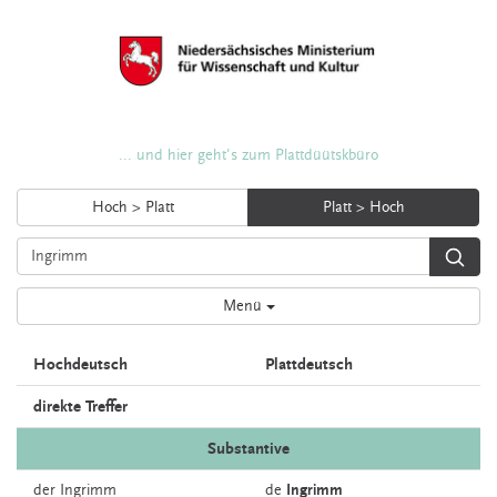
... und hier geht's zum Plattdüütskbüro
Hoch > Platt
Platt > Hoch
Menü
Hochdeutsch
Plattdeutsch
direkte Treffer
Substantive
der
Ingrimm
de
Ingrimm