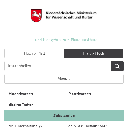
... und hier geht's zum Plattdüütskbüro
Hoch > Platt
Platt > Hoch
Menü
Hochdeutsch
Plattdeutsch
direkte Treffer
Substantive
die
Unterhaltung
(v.
de o. dat
Instannhollen