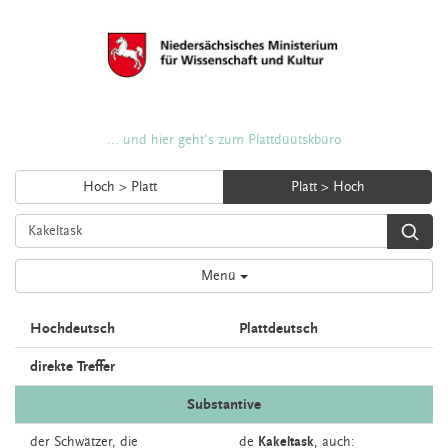
... und hier geht's zum Plattdüütskbüro
Hoch > Platt
Platt > Hoch
Menü
Hochdeutsch
Plattdeutsch
direkte Treffer
Substantive
der
Schwätzer,
die
de
Kakeltask
,
auch: