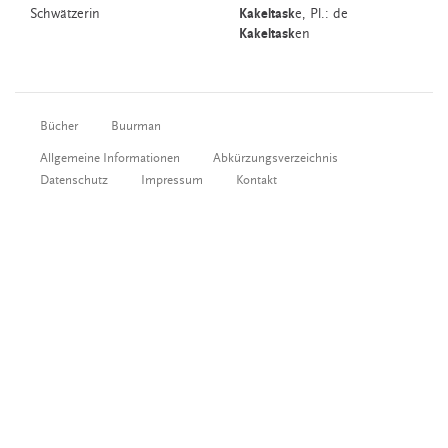
Schwätzerin
Kakeltask
e
, Pl.: de
Kakeltask
en
Bücher
Buurman
Allgemeine Informationen
Abkürzungsverzeichnis
Datenschutz
Impressum
Kontakt