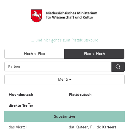
... und hier geht's zum Plattdüütskbüro
Hoch > Platt
Platt > Hoch
Menü
Hochdeutsch
Plattdeutsch
direkte Treffer
Substantive
das
Viertel
dat
Karteer
, Pl.: de
Karteer
s