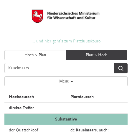
... und hier geht's zum Plattdüütskbüro
Hoch > Platt
Platt > Hoch
Menü
Hochdeutsch
Plattdeutsch
direkte Treffer
Substantive
der
Quatschkopf
de
Kauelmaars
,
auch: