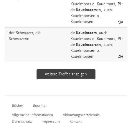
Kauelmoors
o.
Kauelmors
, Pl.:
de
Kauelmaars
en, auch:
Kauelmoorsen o.
Kauelmorsen
der
Schwätzer,
die
de
Kauelmaars
,
auch:
Schwätzerin
Kauelmoors
o.
Kauelmors
, Pl.:
de
Kauelmaars
en, auch:
Kauelmoorsen o.
Kauelmorsen
weitere Treffer anzeigen
Bücher
Buurman
Allgemeine Informationen
Abkürzungsverzeichnis
Datenschutz
Impressum
Kontakt