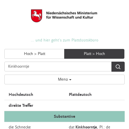
... und hier geht's zum Plattdüütskbüro
Hoch > Platt
Platt > Hoch
Menü
Hochdeutsch
Plattdeutsch
direkte Treffer
Substantive
die
Schnecke
dat
Kinkhoorntje
, Pl.: de