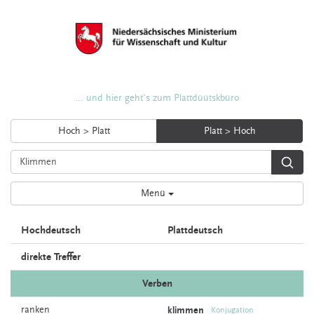
... und hier geht's zum Plattdüütskbüro
Hoch > Platt
Platt > Hoch
Menü
Hochdeutsch
Plattdeutsch
direkte Treffer
Verben
ranken
klimmen
Konjugation