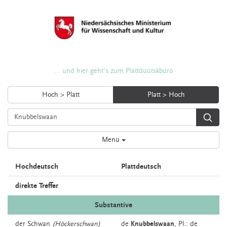
... und hier geht's zum Plattdüütskbüro
Hoch > Platt
Platt > Hoch
Menü
Hochdeutsch
Plattdeutsch
direkte Treffer
Substantive
der
Schwan
(Höckerschwan)
de
Knubbelswaan
, Pl.: de