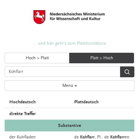
... und hier geht's zum Plattdüütskbüro
Hoch > Platt
Platt > Hoch
Menü
Hochdeutsch
Plattdeutsch
direkte Treffer
Substantive
der
Kuhfladen
de
Kohflarr
, Pl.: de
Kohflarr
en