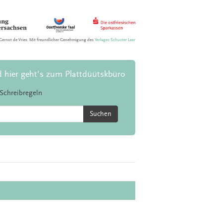
Gernot de Vries. Mit freundlicher Genehmigung des
Verlages Schuster Leer
d hier geht's zum Plattdüütskbüro
Schreibregeln
Suchen