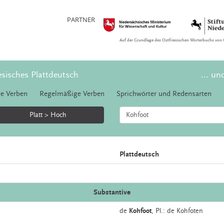
PARTNER
Auf der Grundlage des Ostfriesischen Wörterbuchs von 
esisches Plattdeutsch
... un
e Verben
Regelmäßige Verben
Sprichwörter und Redensarten
Platt > Hoch
Plattdeutsch
Substantive
de
Kohfoot
, Pl.: de Kohfoten