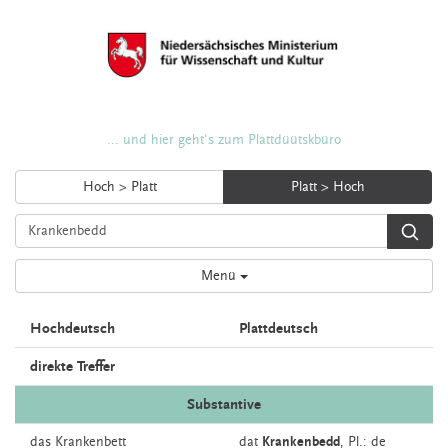
... und hier geht's zum Plattdüütskbüro
Hoch > Platt
Platt > Hoch
Menü
Hochdeutsch
Plattdeutsch
direkte Treffer
Substantive
das
Krankenbett
dat
Krankenbedd
, Pl.: de