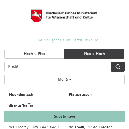
... und hier geht's zum Plattdüütskbüro
Hoch > Platt
Platt > Hoch
Menü
Hochdeutsch
Plattdeutsch
direkte Treffer
Substantive
der
Kredit
(in allen hdt. Bed.)
de
Kredit
, Pl.: de
Kredit
en