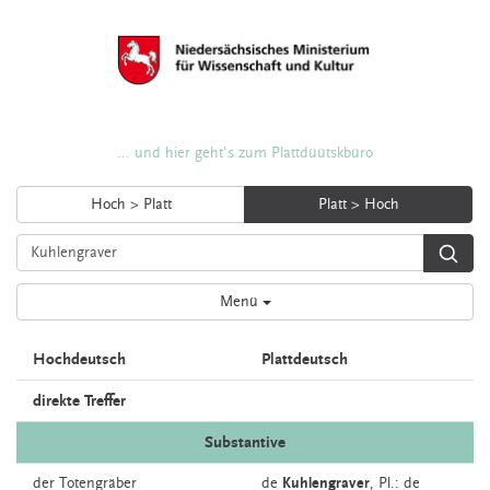
... und hier geht's zum Plattdüütskbüro
Hoch > Platt
Platt > Hoch
Menü
Hochdeutsch
Plattdeutsch
direkte Treffer
Substantive
der
Totengräber
de
Kuhlengraver
, Pl.: de