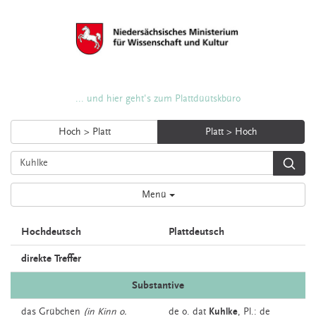
... und hier geht's zum Plattdüütskbüro
Hoch > Platt
Platt > Hoch
Menü
Hochdeutsch
Plattdeutsch
direkte Treffer
Substantive
das
Grübchen
(in Kinn o.
de o. dat
Kuhlke
, Pl.: de