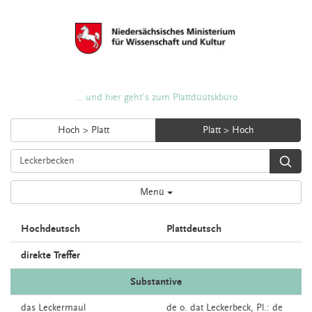
... und hier geht's zum Plattdüütskbüro
Hoch > Platt
Platt > Hoch
Menü
Hochdeutsch
Plattdeutsch
direkte Treffer
Substantive
das
Leckermaul
de o. dat
Leckerbeck
, Pl.: de