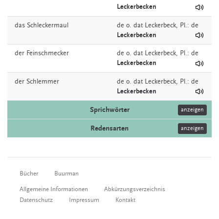
Leckerbecken
das
Schleckermaul
de o. dat
Leckerbeck
, Pl.: de
Leckerbecken
der
Feinschmecker
de o. dat
Leckerbeck
, Pl.: de
Leckerbecken
der
Schlemmer
de o. dat
Leckerbeck
, Pl.: de
Leckerbecken
Sprichwörter
anzeigen
Redensarten
anzeigen
Bücher
Buurman
Allgemeine Informationen
Abkürzungsverzeichnis
Datenschutz
Impressum
Kontakt