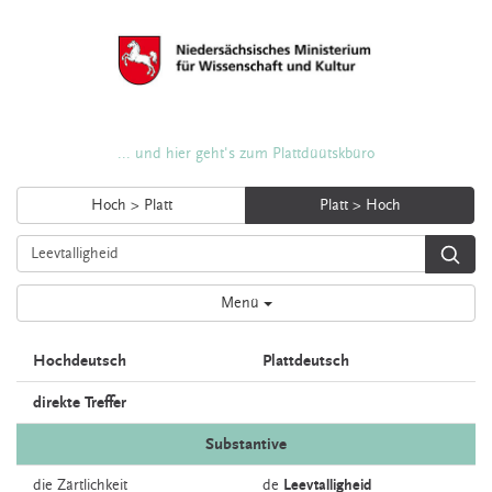
... und hier geht's zum Plattdüütskbüro
Hoch > Platt
Platt > Hoch
Menü
Hochdeutsch
Plattdeutsch
direkte Treffer
Substantive
die
Zärtlichkeit
de
Leevtalligheid