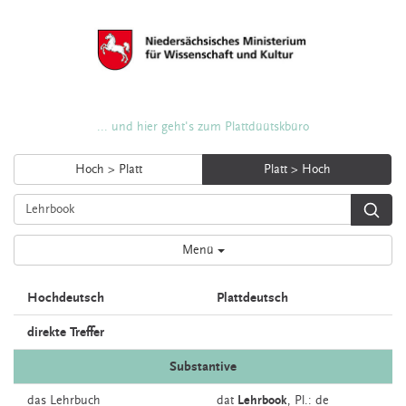
... und hier geht's zum Plattdüütskbüro
Hoch > Platt
Platt > Hoch
Menü
Hochdeutsch
Plattdeutsch
direkte Treffer
Substantive
das
Lehrbuch
dat
Lehrbook
, Pl.: de