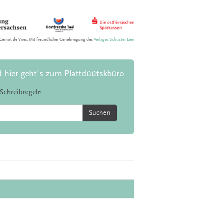
Gernot de Vries. Mit freundlicher Genehmigung des
Verlages Schuster Leer
d hier geht's zum Plattdüütskbüro
Schreibregeln
Suchen