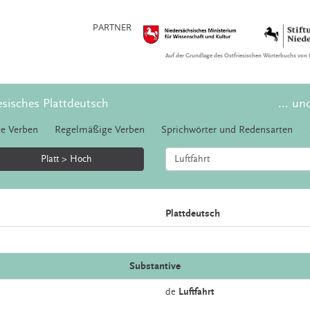
PARTNER
Auf der Grundlage des Ostfriesischen Wörterbuchs von 
esisches Plattdeutsch
... un
e Verben
Regelmäßige Verben
Sprichwörter und Redensarten
Platt > Hoch
Plattdeutsch
Substantive
de
Luftfahrt