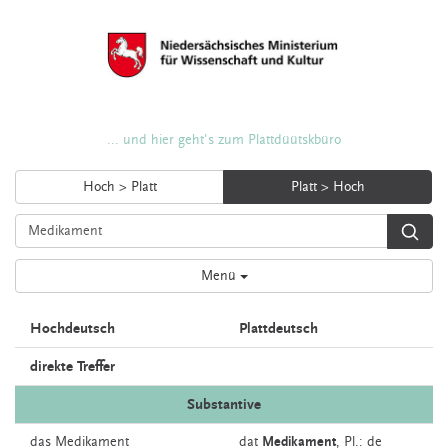
... und hier geht's zum Plattdüütskbüro
Hoch > Platt
Platt > Hoch
Menü
Hochdeutsch
Plattdeutsch
direkte Treffer
Substantive
das
Medikament
dat
Medikament
, Pl.: de