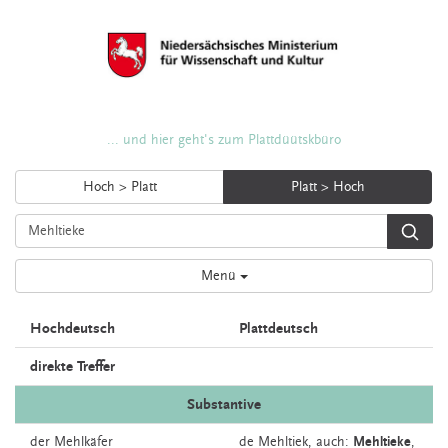
... und hier geht's zum Plattdüütskbüro
Hoch > Platt
Platt > Hoch
Menü
Hochdeutsch
Plattdeutsch
direkte Treffer
Substantive
der
Mehlkäfer
de
Mehltiek,
auch:
Mehltieke
,