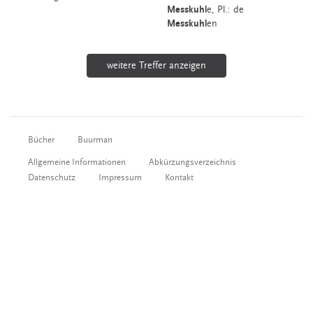
Messkuhl
e
, Pl.: de
Messkuhl
en
weitere Treffer anzeigen
Bücher
Buurman
Allgemeine Informationen
Abkürzungsverzeichnis
Datenschutz
Impressum
Kontakt