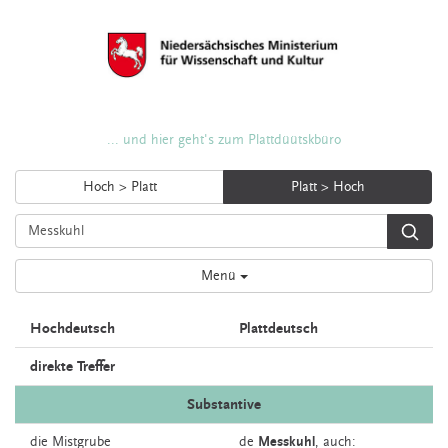
... und hier geht's zum Plattdüütskbüro
Hoch > Platt
Platt > Hoch
Menü
Hochdeutsch
Plattdeutsch
direkte Treffer
Substantive
die
Mistgrube
de
Messkuhl
,
auch: