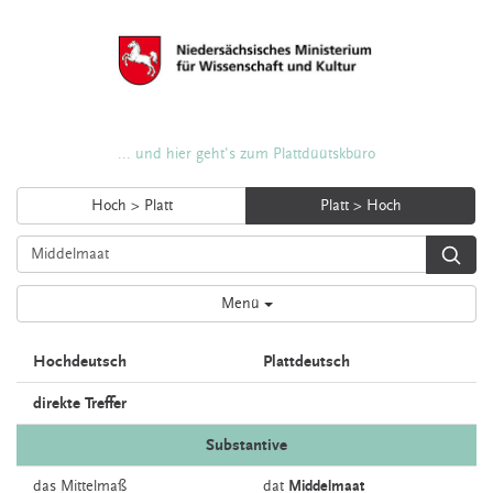
... und hier geht's zum Plattdüütskbüro
Hoch > Platt
Platt > Hoch
Menü
Hochdeutsch
Plattdeutsch
direkte Treffer
Substantive
das
Mittelmaß
dat
Middelmaat