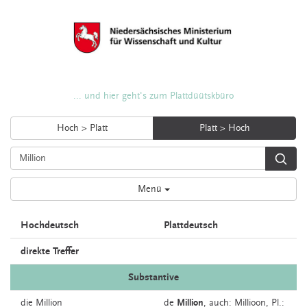
... und hier geht's zum Plattdüütskbüro
Hoch > Platt
Platt > Hoch
Menü
Hochdeutsch
Plattdeutsch
direkte Treffer
Substantive
die
Million
de
Million
,
auch:
Millioon
, Pl.: