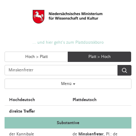
... und hier geht's zum Plattdüütskbüro
Hoch > Platt
Platt > Hoch
Menü
Hochdeutsch
Plattdeutsch
direkte Treffer
Substantive
der
Kannibale
de
Minskenfreter
, Pl.: de