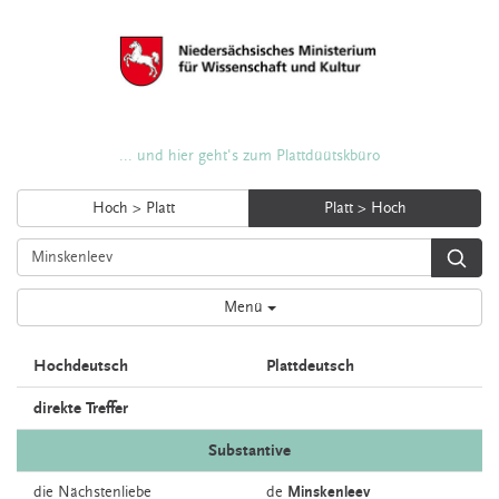
... und hier geht's zum Plattdüütskbüro
Hoch > Platt
Platt > Hoch
Menü
Hochdeutsch
Plattdeutsch
direkte Treffer
Substantive
die
Nächstenliebe
de
Minskenleev