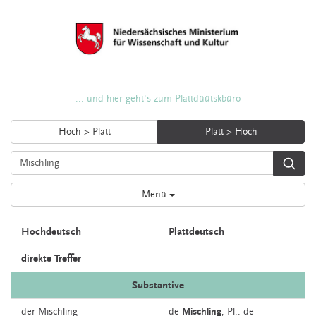
... und hier geht's zum Plattdüütskbüro
Hoch > Platt
Platt > Hoch
Menü
Hochdeutsch
Plattdeutsch
direkte Treffer
Substantive
der
Mischling
de
Mischling
, Pl.: de