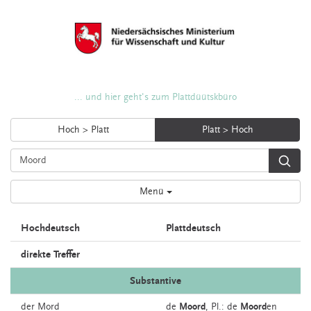
... und hier geht's zum Plattdüütskbüro
Hoch > Platt
Platt > Hoch
Menü
Hochdeutsch
Plattdeutsch
direkte Treffer
Substantive
der
Mord
de
Moord
, Pl.: de
Moord
en