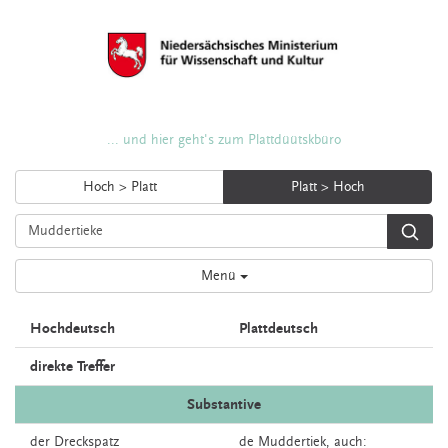
... und hier geht's zum Plattdüütskbüro
Hoch > Platt
Platt > Hoch
Menü
Hochdeutsch
Plattdeutsch
direkte Treffer
Substantive
der
Dreckspatz
de
Muddertiek,
auch: