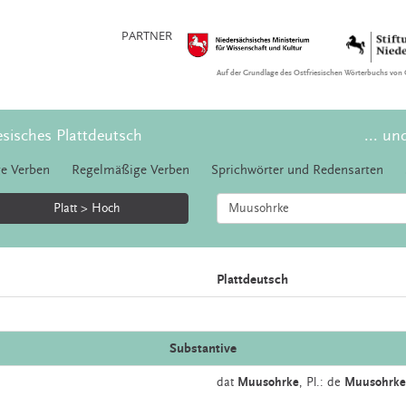
PARTNER
Auf der Grundlage des Ostfriesischen Wörterbuchs von 
esisches Plattdeutsch
... un
e Verben
Regelmäßige Verben
Sprichwörter und Redensarten
Platt > Hoch
Plattdeutsch
Substantive
dat
Muusohrke
, Pl.: de
Muusohrke