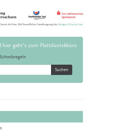
Gernot de Vries. Mit freundlicher Genehmigung des
Verlages Schuster Leer
d hier geht's zum Plattdüütskbüro
Schreibregeln
Suchen
s