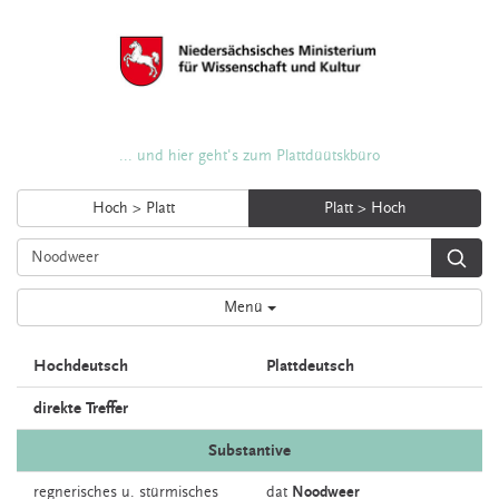
... und hier geht's zum Plattdüütskbüro
Hoch > Platt
Platt > Hoch
Menü
Hochdeutsch
Plattdeutsch
direkte Treffer
Substantive
regnerisches u. stürmisches
dat
Noodweer