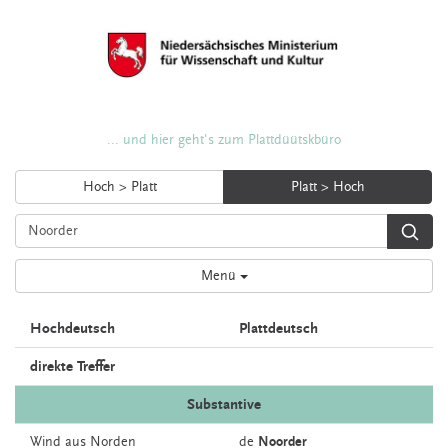
... und hier geht's zum Plattdüütskbüro
Hoch > Platt
Platt > Hoch
Menü
Hochdeutsch
Plattdeutsch
direkte Treffer
Substantive
Wind
aus Norden
de
Noorder