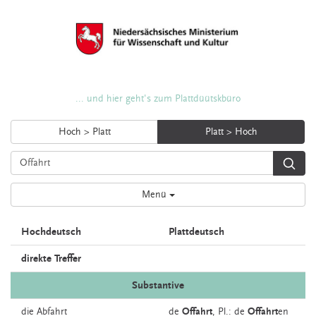
... und hier geht's zum Plattdüütskbüro
Hoch > Platt
Platt > Hoch
Menü
Hochdeutsch
Plattdeutsch
direkte Treffer
Substantive
die
Abfahrt
de
Offahrt
, Pl.: de
Offahrt
en