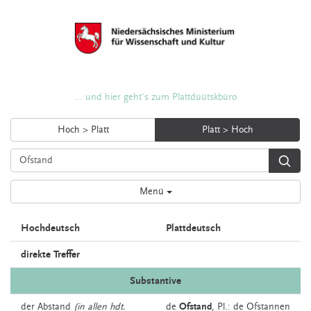
... und hier geht's zum Plattdüütskbüro
Hoch > Platt
Platt > Hoch
Menü
Hochdeutsch
Plattdeutsch
direkte Treffer
Substantive
der
Abstand
(in allen hdt.
de
Ofstand
, Pl.: de Ofstannen