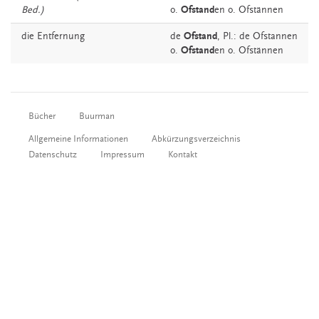
Bed.)
o.
Ofstand
en o. Ofstännen
die
Entfernung
de
Ofstand
, Pl.: de Ofstannen
o.
Ofstand
en o. Ofstännen
Bücher
Buurman
Allgemeine Informationen
Abkürzungsverzeichnis
Datenschutz
Impressum
Kontakt