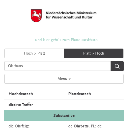
... und hier geht's zum Plattdüütskbüro
Hoch > Platt
Platt > Hoch
Menü
Hochdeutsch
Plattdeutsch
direkte Treffer
Substantive
die
Ohrfeige
de
Ohrbatts
, Pl.: de