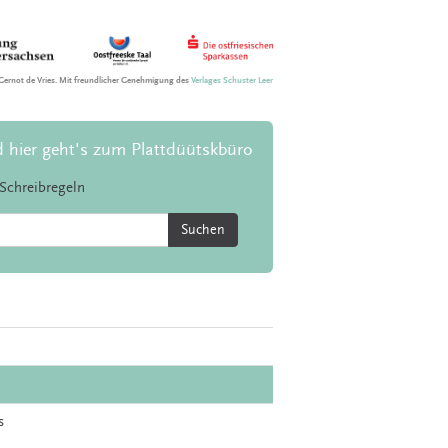
Gernot de Vries. Mit freundlicher Genehmigung des
Verlages Schuster Leer
d hier geht's zum Plattdüütskbüro
Schreibregeln
Suchen
s