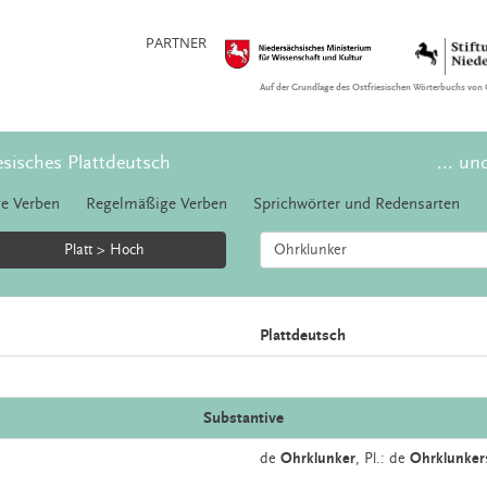
PARTNER
Auf der Grundlage des Ostfriesischen Wörterbuchs von 
esisches Plattdeutsch
... un
e Verben
Regelmäßige Verben
Sprichwörter und Redensarten
Platt > Hoch
Plattdeutsch
Substantive
de
Ohrklunker
, Pl.: de
Ohrklunker