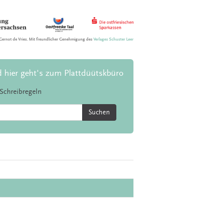
Gernot de Vries. Mit freundlicher Genehmigung des
Verlages Schuster Leer
d hier geht's zum Plattdüütskbüro
Schreibregeln
Suchen