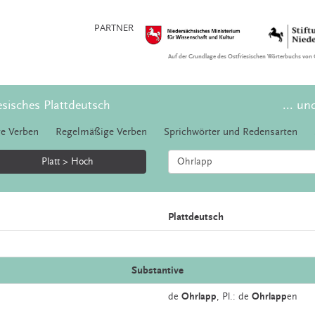
PARTNER
Auf der Grundlage des Ostfriesischen Wörterbuchs von 
esisches Plattdeutsch
... un
e Verben
Regelmäßige Verben
Sprichwörter und Redensarten
Platt > Hoch
Plattdeutsch
Substantive
de
Ohrlapp
, Pl.: de
Ohrlapp
en