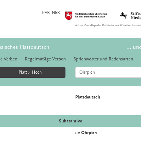
PARTNER
Auf der Grundlage des Ostfriesischen Wörterbuchs von 
esisches Plattdeutsch
... un
e Verben
Regelmäßige Verben
Sprichwörter und Redensarten
Platt > Hoch
Plattdeutsch
Substantive
de
Ohrpien