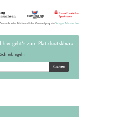
Gernot de Vries. Mit freundlicher Genehmigung des
Verlages Schuster Leer
d hier geht's zum Plattdüütskbüro
Schreibregeln
Suchen