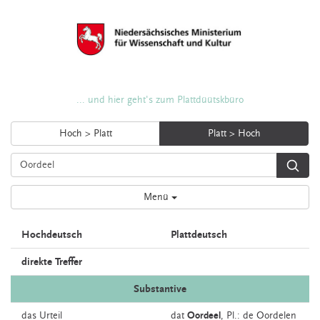
... und hier geht's zum Plattdüütskbüro
Hoch > Platt
Platt > Hoch
Menü
Hochdeutsch
Plattdeutsch
direkte Treffer
Substantive
das
Urteil
dat
Oordeel
, Pl.: de Oordelen