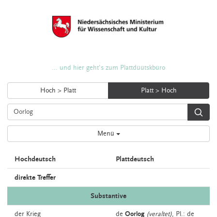
... und hier geht's zum Plattdüütskbüro
Hoch > Platt
Platt > Hoch
Menü
Hochdeutsch
Plattdeutsch
direkte Treffer
Substantive
der
Krieg
de
Oorlog
(veraltet)
, Pl.: de