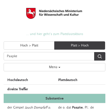
... und hier geht's zum Plattdüütskbüro
Hoch > Platt
Platt > Hoch
Menü
Hochdeutsch
Plattdeutsch
direkte Treffer
Substantive
der
Gimpel
(auch Dompfaff o.
de o. dat
Paapke
, Pl.: de