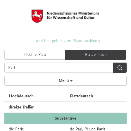
... und hier geht's zum Plattdüütskbüro
Hoch > Platt
Platt > Hoch
Menü
Hochdeutsch
Plattdeutsch
direkte Treffer
Substantive
die
Perle
de
Parl
, Pl.: de
Parl
s