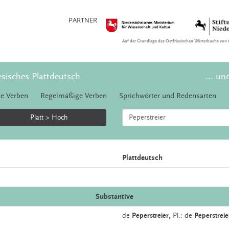
PARTNER
Auf der Grundlage des Ostfriesischen Wörterbuchs von 
esisches Plattdeutsch
... un
e Verben
Regelmäßige Verben
Sprichwörter und Redensarten
Platt > Hoch
Plattdeutsch
Substantive
de
Peperstreier
, Pl.: de
Peperstreie