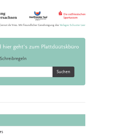
Gernot de Vries. Mit freundlicher Genehmigung des
Verlages Schuster Leer
d hier geht's zum Plattdüütskbüro
Schreibregeln
Suchen
r
s