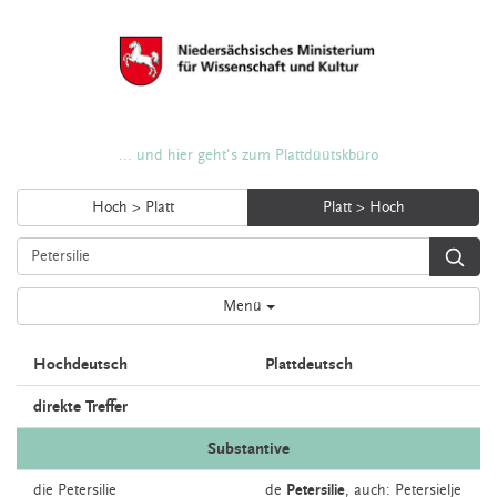
... und hier geht's zum Plattdüütskbüro
Hoch > Platt
Platt > Hoch
Menü
Hochdeutsch
Plattdeutsch
direkte Treffer
Substantive
die
Petersilie
de
Petersilie
,
auch:
Petersielje