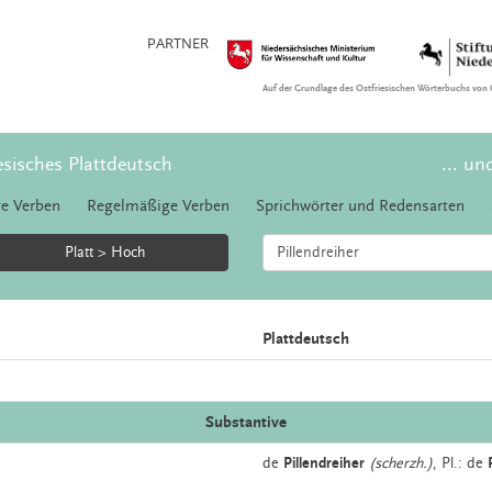
PARTNER
Auf der Grundlage des Ostfriesischen Wörterbuchs von 
esisches Plattdeutsch
... un
e Verben
Regelmäßige Verben
Sprichwörter und Redensarten
Platt > Hoch
Plattdeutsch
Substantive
de
Pillendreiher
(scherzh.)
, Pl.: de