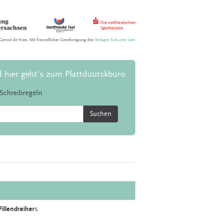
Gernot de Vries. Mit freundlicher Genehmigung des
Verlages Schuster Leer
d hier geht's zum Plattdüütskbüro
Schreibregeln
Suchen
Pillendreiher
s