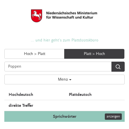
... und hier geht's zum Plattdüütskbüro
Hoch > Platt
Platt > Hoch
Menü
Hochdeutsch
Plattdeutsch
direkte Treffer
Sprichwörter
anzeigen