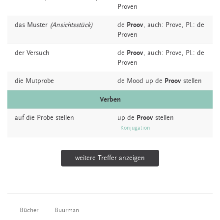
Proven
das
Muster
(Ansichtsstück)
de
Proov
,
auch:
Prove
, Pl.: de
Proven
der
Versuch
de
Proov
,
auch:
Prove
, Pl.: de
Proven
die
Mutprobe
de
Mood
up
de
Proov
stellen
Verben
auf die
Probe
stellen
up de
Proov
stellen
Konjugation
weitere Treffer anzeigen
Bücher
Buurman