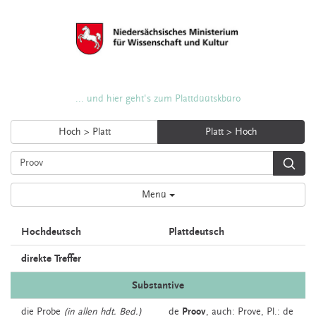
... und hier geht's zum Plattdüütskbüro
Hoch > Platt
Platt > Hoch
Menü
Hochdeutsch
Plattdeutsch
direkte Treffer
Substantive
die
Probe
(in allen hdt. Bed.)
de
Proov
,
auch:
Prove
, Pl.: de